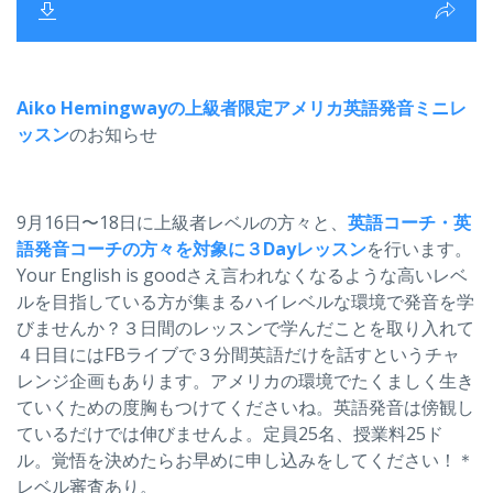
Aiko Hemingwayの上級者限定アメリカ英語発音ミニレ
ッスン
のお知らせ
9月16日〜18日に上級者レベルの方々と、
英語コーチ・英
語発音コーチの方々を対象に３Dayレッスン
を行います。
Your English is goodさえ言われなくなるような高いレベ
ルを目指している方が集まるハイレベルな環境で発音を学
びませんか？３日間のレッスンで学んだことを取り入れて
４日目にはFBライブで３分間英語だけを話すというチャ
レンジ企画もあります。アメリカの環境でたくましく生き
ていくための度胸もつけてくださいね。英語発音は傍観し
ているだけでは伸びませんよ。定員25名、授業料25ド
ル。覚悟を決めたらお早めに申し込みをしてください！＊
レベル審査あり。