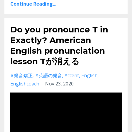
Continue Reading...
Do you pronounce T in
Exactly? American
English pronunciation
lesson Tが消える
#発音矯正
#英語の発音
Accent
English
Englishcoach
Nov 23, 2020