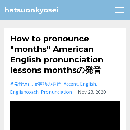
hatsuonkyosei
How to pronounce
"months" American
English pronunciation
lessons monthsの発音
#発音矯正
#英語の発音
Accent
English
Englishcoach
Pronunciation
Nov 23, 2020