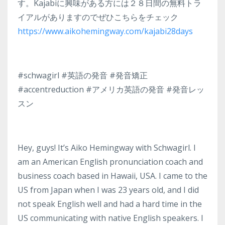
す。Kajabiに興味がある方には２８日間の無料トラ
イアルがありますのでぜひこちらをチェック
https://www.aikohemingway.com/kajabi28days
#schwagirl #英語の発音 #発音矯正
#accentreduction #アメリカ英語の発音 #発音レッ
スン
Hey, guys! It’s Aiko Hemingway with Schwagirl. I
am an American English pronunciation coach and
business coach based in Hawaii, USA. I came to the
US from Japan when I was 23 years old, and I did
not speak English well and had a hard time in the
US communicating with native English speakers. I