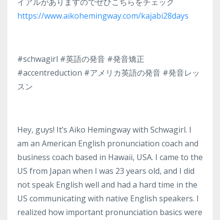
イアルがありますのでぜひこちらをチェック
https://www.aikohemingway.com/kajabi28days
#schwagirl #英語の発音 #発音矯正
#accentreduction #アメリカ英語の発音 #発音レッ
スン
Hey, guys! It’s Aiko Hemingway with Schwagirl. I
am an American English pronunciation coach and
business coach based in Hawaii, USA. I came to the
US from Japan when I was 23 years old, and I did
not speak English well and had a hard time in the
US communicating with native English speakers. I
realized how important pronunciation basics were