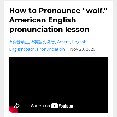
How to Pronounce "wolf."
American English
pronunciation lesson
#発音矯正
#英語の発音
Accent
English
Englishcoach
Pronunciation
Nov 23, 2020