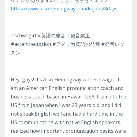
イアルがありますのでぜひこちらをチェック
https://www.aikohemingway.com/kajabi28days
#schwagirl #英語の発音 #発音矯正
#accentreduction #アメリカ英語の発音 #発音レッ
スン
Hey, guys! It’s Aiko Hemingway with Schwagirl. I
am an American English pronunciation coach and
business coach based in Hawaii, USA. I came to the
US from Japan when I was 23 years old, and I did
not speak English well and had a hard time in the
US communicating with native English speakers. I
realized how important pronunciation basics were