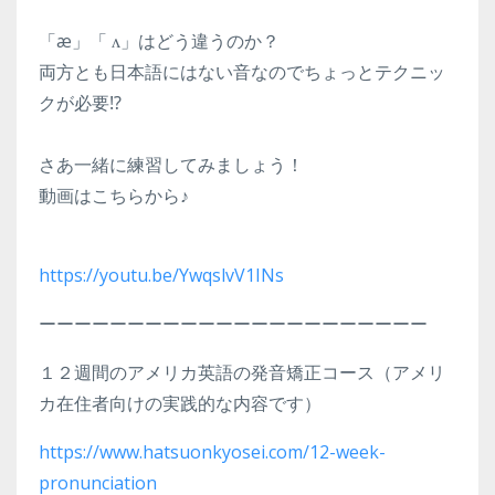
「æ」「 ʌ」はどう違うのか？
両方とも日本語にはない音なのでちょっとテクニッ
クが必要⁉
さあ一緒に練習してみましょう！
動画はこちらから♪
https://youtu.be/YwqslvV1INs
ーーーーーーーーーーーーーーーーーーーーーー
１２週間のアメリカ英語の発音矯正コース（アメリ
カ在住者向けの実践的な内容です）
https://www.hatsuonkyosei.com/12-week-
pronunciation