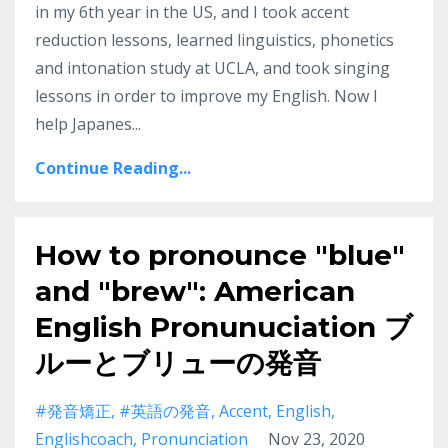
in my 6th year in the US, and I took accent
reduction lessons, learned linguistics, phonetics
and intonation study at UCLA, and took singing
lessons in order to improve my English. Now I
help Japanes
...
Continue Reading...
How to pronounce "blue"
and "brew": American
English Pronunuciation ブ
ルーとブリューの発音
#発音矯正
#英語の発音
Accent
English
Englishcoach
Pronunciation
Nov 23, 2020