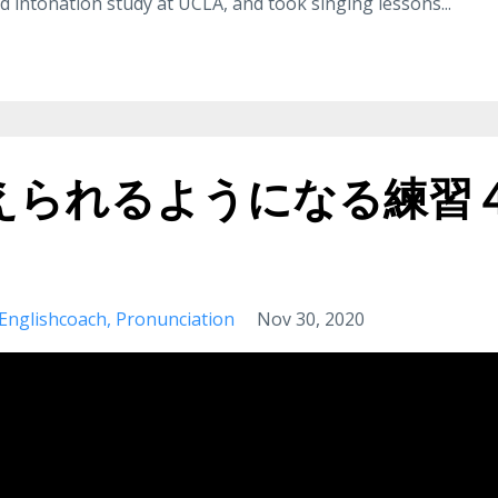
and intonation study at UCLA, and took singing lessons
...
えられるようになる練習
Englishcoach
Pronunciation
Nov 30, 2020