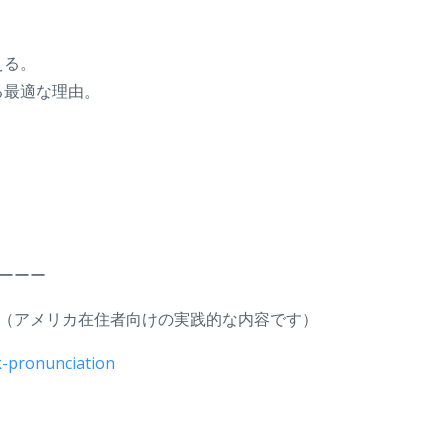
える。
る最適な理由。
ーーー
（アメリカ在住者向けの実践的な内容です）
-pronunciation