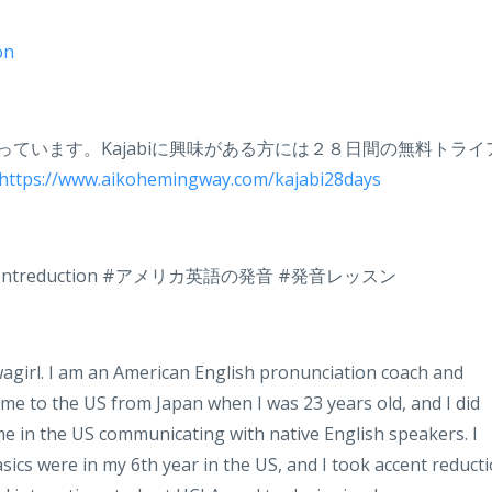
on
作っています。Kajabiに興味がある方には２８日間の無料トライ
https://www.aikohemingway.com/kajabi28days
centreduction #アメリカ英語の発音 #発音レッスン
wagirl. I am an American English pronunciation coach and
ame to the US from Japan when I was 23 years old, and I did
me in the US communicating with native English speakers. I
ics were in my 6th year in the US, and I took accent reduct