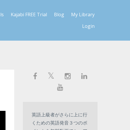
ls
Kajabi FREE Trial
Blog
My Library
Login
英語上級者がさらに上に行
くための英語発音３つのポ