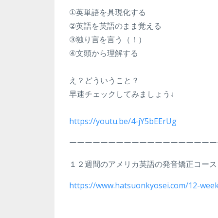
①英単語を具現化する
②英語を英語のまま覚える
③独り言を言う（！）
④文頭から理解する
え？どういうこと？
早速チェックしてみましょう↓
https://youtu.be/4-jY5bEErUg
ーーーーーーーーーーーーーーーーーーー
１２週間のアメリカ英語の発音矯正コース
https://www.hatsuonkyosei.com/12-week