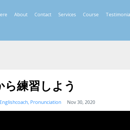
Here
About
Contact
Services
Course
Testimonia
から練習しよう
Englishcoach
Pronunciation
Nov 30, 2020