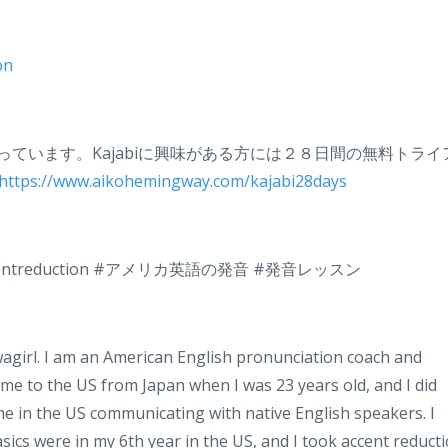
on
作っています。Kajabiに興味がある方には２８日間の無料トライ
https://www.aikohemingway.com/kajabi28days
centreduction #アメリカ英語の発音 #発音レッスン
wagirl. I am an American English pronunciation coach and
ame to the US from Japan when I was 23 years old, and I did
me in the US communicating with native English speakers. I
ics were in my 6th year in the US, and I took accent reduct