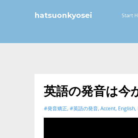
hatsuonkyosei
Start 
英語の発音は今
#発音矯正
#英語の発音
Accent
English