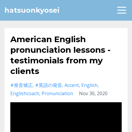
hatsuonkyosei
American English
pronunciation lessons -
testimonials from my
clients
#発音矯正
#英語の発音
Accent
English
Englishcoach
Pronunciation
Nov 30, 2020