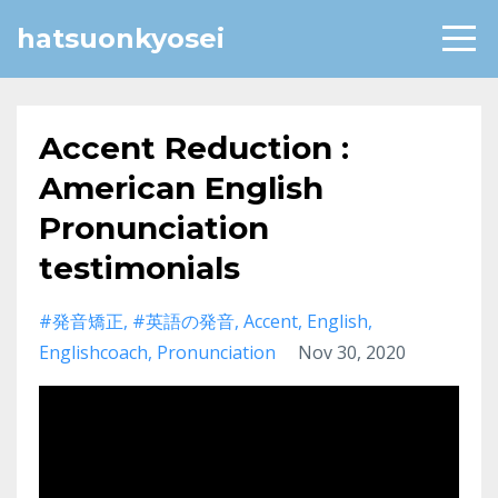
hatsuonkyosei
Accent Reduction :
American English
Pronunciation
testimonials
#発音矯正
#英語の発音
Accent
English
Englishcoach
Pronunciation
Nov 30, 2020